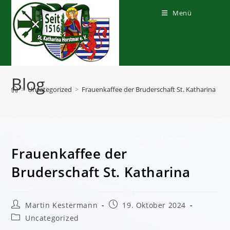
Zum
Inhalt
Menü
springen
Blog
>
Uncategorized
>
Frauenkaffee der Bruderschaft St. Katharina
Frauenkaffee der
Bruderschaft St. Katharina
Beitrags-
Beitrag
Martin Kestermann
19. Oktober 2024
Autor:
veröffentlicht:
Beitrags-
Uncategorized
Kategorie: