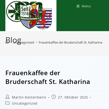
Zum
Inhalt
Menü
springen
Blog
>
Uncategorized
>
Frauenkaffee der Bruderschaft St. Katharina
Frauenkaffee der
Bruderschaft St. Katharina
Beitrags-
Beitrag
Martin Kestermann
27. Oktober 2025
Autor:
veröffentlicht:
Beitrags-
Uncategorized
Kategorie: