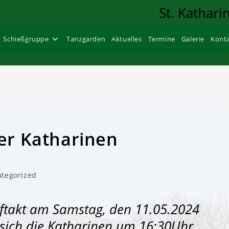
St. Kathari
Schießgruppe
Tanzgarden
Aktuelles
Termine
Galerie
Kont
er Katharinen
-
tegorized
e:
ftakt am Samstag, den 11.05.2024
 sich die Katharinen um 16:30Uhr