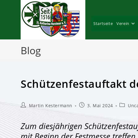
Zum
Inhalt
springen
Startseite
Verein
Blog
Schützenfestauftakt d
Beitrags-
Beitrag
Beitrags
Martin Kestermann
3. Mai 2024
Unca
Autor:
veröffentlicht:
Kategori
Zum diesjährigen Schützenfestau
mit Beginn der Festmesse treffen