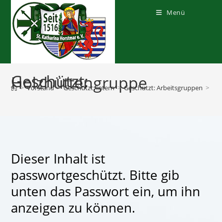
Zum
Inhalt
Menü
springen
Geschützt:
Holzhüttengruppe
>
Vorstand
>
Geschützt: Intern
>
Geschützt: Arbeitsgruppen
>
Ho
Dieser Inhalt ist
passwortgeschützt. Bitte gib
unten das Passwort ein, um ihn
anzeigen zu können.