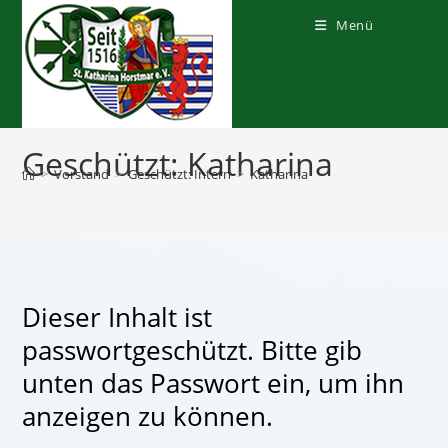
Zum
Inhalt
Menü
springen
Geschützt: Katharina
>
Vorstand
>
Geschützt: Intern
>
Katharina
Dieser Inhalt ist
passwortgeschützt. Bitte gib
unten das Passwort ein, um ihn
anzeigen zu können.