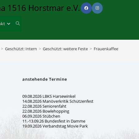
na 1516 Horstmar e.V.
akt
Website-
Suche
>
Geschützt: Intern
>
Geschützt: weitere Feste
>
Frauenkaffee
umschalten
anstehende Termine
09.08.2026 LBKS Harsewinkel
14.08.2026 Manöverkritik Schützenfest
22.08.2026 Seniorenfaht
22.08.2026 Bowlehopping
06.09.2026 Stübchen
11.-13.09.26 Bundesfest in Damme
19.09.2026 Verbandstag Movie Park