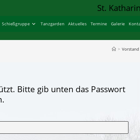
St. Kathari
Schießgruppe
Tanzgarden
Aktuelles
Termine
Galerie
Kont
>
Vorstand
ützt. Bitte gib unten das Passwort
n.