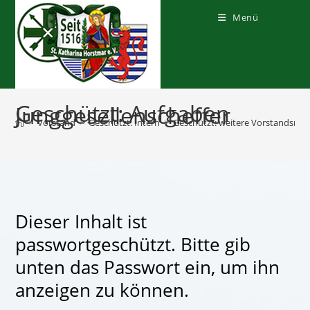
Zum
Inhalt
Menü
springen
Geschützt: Aufgaben
Junggesellenscheffer
>
Vorstand
>
Geschützt: Intern
>
Geschützt: weitere Vorstandsmitg
Dieser Inhalt ist
passwortgeschützt. Bitte gib
unten das Passwort ein, um ihn
anzeigen zu können.