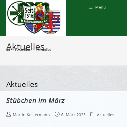
Zum
Inhalt
Menü
springen
Aktuelles
>
Aktuelles
>
Aktuelles
Aktuelles
Stübchen im März
Beitrags-
Beitrag
Beitrags-
Martin Kestermann
6. März 2023
Aktuelles
Autor:
veröffentlicht:
Kategorie: