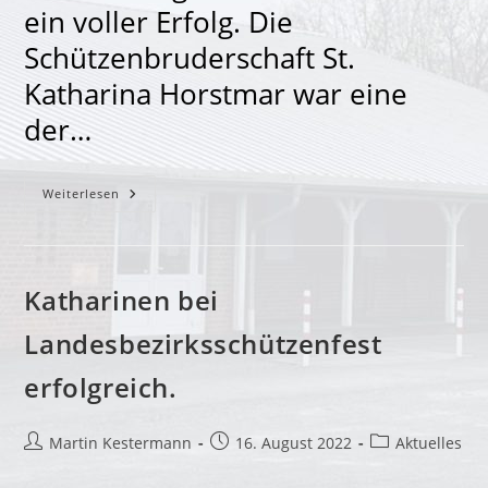
ein voller Erfolg. Die
Schützenbruderschaft St.
Katharina Horstmar war eine
der…
Tolle
Weiterlesen
Fahrt
In
Den
Freizeitpark
Katharinen bei
Landesbezirksschützenfest
erfolgreich.
Beitrags-
Beitrag
Beitrags-
Martin Kestermann
16. August 2022
Aktuelles
Autor:
veröffentlicht:
Kategorie: