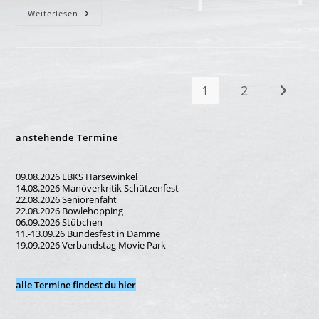
Maiandacht
Weiterlesen
2022
1
2
Zur näc
anstehende Termine
09.08.2026 LBKS Harsewinkel
14.08.2026 Manöverkritik Schützenfest
22.08.2026 Seniorenfaht
22.08.2026 Bowlehopping
06.09.2026 Stübchen
11.-13.09.26 Bundesfest in Damme
19.09.2026 Verbandstag Movie Park
alle Termine findest du hier