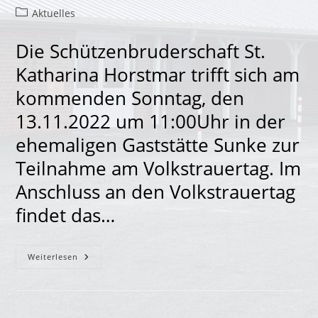
Autor:
veröffentlicht:
Beitrags-
Aktuelles
Kategorie:
Die Schützenbruderschaft St.
Katharina Horstmar trifft sich am
kommenden Sonntag, den
13.11.2022 um 11:00Uhr in der
ehemaligen Gaststätte Sunke zur
Teilnahme am Volkstrauertag. Im
Anschluss an den Volkstrauertag
findet das…
Katharinen
Weiterlesen
Treffen
Sich
Zum
Volkstrauertag
Mir
Anschließendem