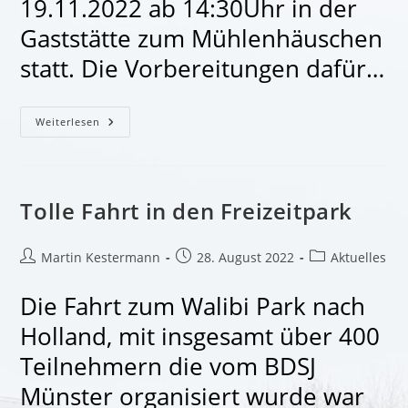
19.11.2022 ab 14:30Uhr in der
Gaststätte zum Mühlenhäuschen
statt. Die Vorbereitungen dafür…
Frauenkaffee
Weiterlesen
Der
Schützenbruderschaft
St.
Katharina
Tolle Fahrt in den Freizeitpark
Beitrags-
Beitrag
Beitrags-
Martin Kestermann
28. August 2022
Aktuelles
Autor:
veröffentlicht:
Kategorie:
Die Fahrt zum Walibi Park nach
Holland, mit insgesamt über 400
Teilnehmern die vom BDSJ
Münster organisiert wurde war