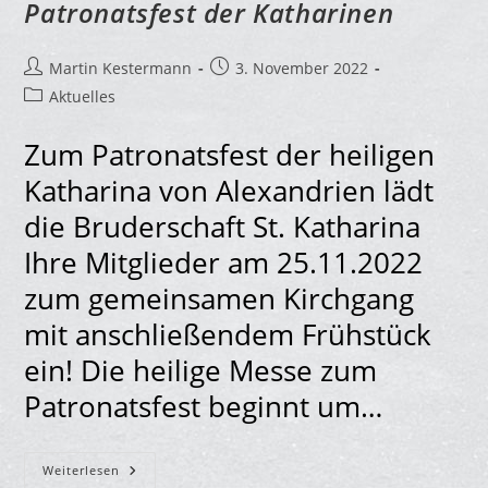
Patronatsfest der Katharinen
Stübchen
Beitrags-
Beitrag
Martin Kestermann
3. November 2022
Autor:
veröffentlicht:
Beitrags-
Aktuelles
Kategorie:
Zum Patronatsfest der heiligen
Katharina von Alexandrien lädt
die Bruderschaft St. Katharina
Ihre Mitglieder am 25.11.2022
zum gemeinsamen Kirchgang
mit anschließendem Frühstück
ein! Die heilige Messe zum
Patronatsfest beginnt um…
Patronatsfest
Weiterlesen
Der